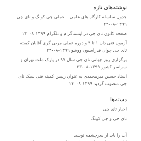
نوشته‌های تازه
جدول سلسله کارگاه های علمی – عملی چی کونگ و تای چی
۱۳۹۹-۰۸-۲۴
صفحه کانون تای چی در اینستاگرام و تلگرام
۱۳۹۹-۰۸-۲۳
آزمون فنی دان ۱ تا ۴ و دوره عملی مربی گری آقایان کمیته
تای چی چوان فدراسیون ووشو
۱۳۹۹-۰۸-۲۳
برگزاری روز جهانی تای چی سال ۹۷ در پارک ملت تهران و
سراسر کشور
۱۳۹۹-۰۸-۲۳
استاد حسین میرمحمدى به عنوان رییس کمیته فنى سبک تای
چی منصوب گردید
۱۳۹۹-۰۸-۲۳
دسته‌ها
اخبار تای چی
تای چی و چی کونگ
آب را باید از سرچشمه نوشید