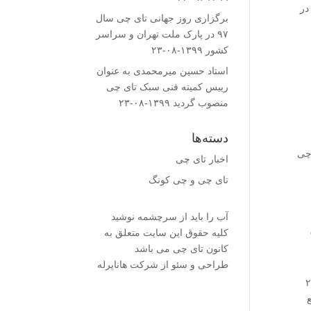
www.Aparat. مراجعه، و در
برگزاری روز جهانی تای چی سال
۹۷ در پارک ملت تهران و سراسر
کشور
۱۳۹۹-۰۸-۲۳
استاد حسین میرمحمدى به عنوان
رییس کمیته فنى سبک تای چی
منصوب گردید
۱۳۹۹-۰۸-۲۳
دسته‌ها
 تای چی
اخبار تای چی
تای چی و چی کونگ
آب را باید از سرچشمه نوشید
کلیه حقوق این سایت متعلق به
کانون تای چی می باشد
طراحی و سئو از شرکت هاناپرله
ستی به دعوت استاد آگاهی و تای چی کاران پارک لاله : در تاریخ ۲۲
ع