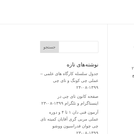
نوشته‌های تازه
ستی به دعوت استاد آگاهی و تای چی کاران پارک لاله : در تاریخ ۲۲
جدول سلسله کارگاه های علمی –
ع
عملی چی کونگ و تای چی
۱۳۹۹-۰۸-۲۴
صفحه کانون تای چی در
اینستاگرام و تلگرام
۱۳۹۹-۰۸-۲۳
آزمون فنی دان ۱ تا ۴ و دوره
عملی مربی گری آقایان کمیته تای
چی چوان فدراسیون ووشو
۱۳۹۹-۰۸-۲۳