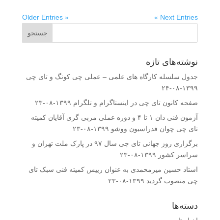
« Older Entries
Next Entries »
نوشته‌های تازه
جدول سلسله کارگاه های علمی – عملی چی کونگ و تای چی
۱۳۹۹-۰۸-۲۴
صفحه کانون تای چی در اینستاگرام و تلگرام
۱۳۹۹-۰۸-۲۳
آزمون فنی دان ۱ تا ۴ و دوره عملی مربی گری آقایان کمیته
تای چی چوان فدراسیون ووشو
۱۳۹۹-۰۸-۲۳
برگزاری روز جهانی تای چی سال ۹۷ در پارک ملت تهران و
سراسر کشور
۱۳۹۹-۰۸-۲۳
استاد حسین میرمحمدى به عنوان رییس کمیته فنى سبک تای
چی منصوب گردید
۱۳۹۹-۰۸-۲۳
دسته‌ها