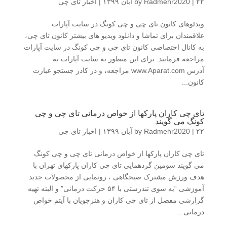
۲۲ آبان ۱۳۹۹
|
Radmehr2020
by
|
اخبار تای چی
ویدئوهای کانون تای چی و چی کونگ در سایت آپارات
علاقمندان برای تماشا و دانلود ویدیو های بیشتر کانون تای چی،
به کانال اختصاصی کانون تای چی و چی کونگ در سایت آپارات
مراجعه فرمایند. برای این منظور به سایت آپارات به
آدرس www.Aparat.com مراجعه، و در کادر جستجو عبارت
کانون...
تای چی کاران پارکها از خواص درمانی تای چی و چی
کونگ می گویند
۲۲ آبان ۱۳۹۹
|
Radmehr2020
by
|
اخبار تای چی
تای چی کاران پارکها از خواص درمانی تای چی و چی کونگ
می گویند سومین گردهمایی تای چی کاران پارکهای تهران با
هدف ورزش مشترک صبحگاهی ، رونمایی از محصولات جدید
آموزشی “به سوی تندرستی با ۵۴ حرکت درمانی” و البته تهیه
گزارشی مفصل از تای چی کاران و هنرجویان با آیتم خواص
درمانی...