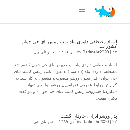
استاد مصطفی داودی پناه نایب رییس تای چی چوان
کشور شد
۲۳ آبان ۱۳۹۹
|
Radmehr2020
by
|
اخبار تای چی
استاد مصطفی داودی پناه نایب رییس تای چی چوان کشور شد
مصطفی داودی پناه (داداشی) به عنوان نایب رییس کمیته «تای
چی چوان» فدراسیون ووشو منصوب و مشغول به کار شد. به
گزارش روابط عمومی فدراسیون ووشو، بنا بر پیشنهاد
«علیرضا خسروی» رییس کمیته «تای چی چوان» و موافقت
دکتر «مهدی...
پدر ووشو ایران، جاودان گشت
۲۲ آبان ۱۳۹۹
|
Radmehr2020
by
|
اخبار تای چی