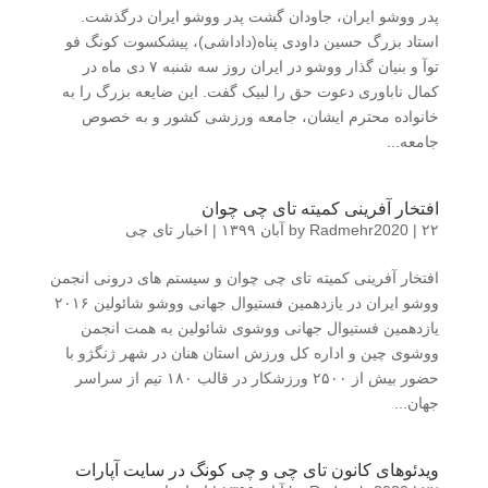
پدر ووشو ایران، جاودان گشت پدر ووشو ایران درگذشت.
استاد بزرگ حسین داودی پناه(داداشی)، پیشکسوت کونگ فو
توآ و بنیان گذار ووشو در ایران روز سه شنبه ۷ دی ماه در
کمال ناباوری دعوت حق را لبیک گفت. این ضایعه بزرگ را به
خانواده محترم ایشان، جامعه ورزشی کشور و به خصوص
جامعه...
افتخار آفرینی کمیته تای چی چوان
۲۲ آبان ۱۳۹۹
|
Radmehr2020
by
|
اخبار تای چی
افتخار آفرینی کمیته تای چی چوان و سیستم های درونی انجمن
ووشو ایران در یازدهمین فستیوال جهانی ووشو شائولین ۲۰۱۶
یازدهمین فستیوال جهانی ووشوی شائولین به همت انجمن
ووشوی چین و اداره کل ورزش استان هنان در شهر ژنگژو با
حضور بیش از ۲۵۰۰ ورزشکار در قالب ۱۸۰ تیم از سراسر
جهان...
ویدئوهای کانون تای چی و چی کونگ در سایت آپارات