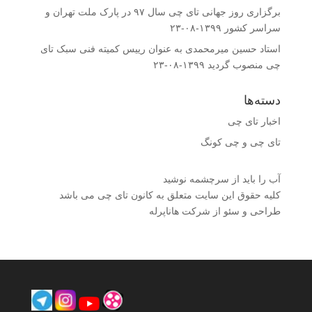
برگزاری روز جهانی تای چی سال ۹۷ در پارک ملت تهران و
سراسر کشور
۱۳۹۹-۰۸-۲۳
استاد حسین میرمحمدى به عنوان رییس کمیته فنى سبک تای
چی منصوب گردید
۱۳۹۹-۰۸-۲۳
دسته‌ها
اخبار تای چی
تای چی و چی کونگ
آب را باید از سرچشمه نوشید
کلیه حقوق این سایت متعلق به کانون تای چی می باشد
طراحی و سئو از شرکت هاناپرله