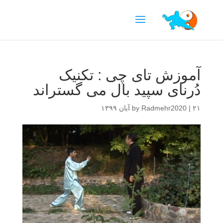
آموزش تای چی : تکنیک
دُرنای سپید بال می گستراند
۲۱ آبان ۱۳۹۹
|
Radmehr2020
by