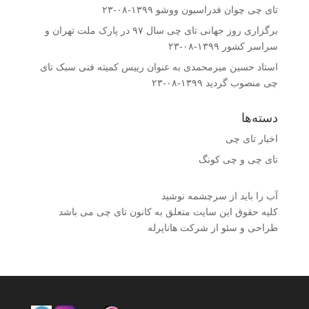
تای چی چوان فدراسیون ووشو
۱۳۹۹-۰۸-۲۳
برگزاری روز جهانی تای چی سال ۹۷ در پارک ملت تهران و
سراسر کشور
۱۳۹۹-۰۸-۲۳
استاد حسین میرمحمدى به عنوان رییس کمیته فنى سبک تای
چی منصوب گردید
۱۳۹۹-۰۸-۲۳
دسته‌ها
اخبار تای چی
تای چی و چی کونگ
آب را باید از سرچشمه نوشید
کلیه حقوق این سایت متعلق به کانون تای چی می باشد
طراحی و سئو از شرکت هاناپرله