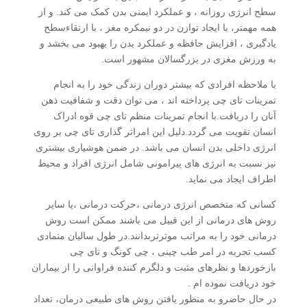
سطح انرژی روزانه ، و عملکرد ایمنی بدن کمک می کند. و از
همه مهمتر، با ایجاد توازن در دو نیمکره مغز ، با ارتقاءسطح
یادگیری ، افزایش حافظه و عملکرد بدن را بهبود می بخشد و
به ورزش مغزی در بزرگسالان مشهور است.
با ملاحظه افرادی که بیشتر دوران زندگی خود را به انجام
تمرینات تای چی پرداخته اند ، می توان دقت و شفافیت ذهن
آنان را دریافت.با انجام تمرینات منظم تای چی قوه ادراک
انسان تقویت می گردد.دلیل این امراثر گذاری تای چی بر روی
انرژی داخلی بدن انسان می باشد. در ضمن هوشیاری بیشتری
نیز نسبت به انرژی های پیرامونی شامل انرژی افراد و محیط
اطراف ایجاد می نماید.
کسانی که متخصص انرژی درمانی ،حرکت درمانی ،یا سایر
روش های درمانی از این قبیل می باشند ممکن است روش
درمانی خود را به مراتب موثرتربدانند.در طول سالیان متمادی
کسب تجربه در امر طب چینی ، چی کونگ و تای چی
بازخوردها و نظرهای مثبت و دلگرم کننده فراوانی را از بیماران
خود دریافت نموده ام .
در حال حاضرو به منظور یافتن روش های طبیعی درمان، تعداد