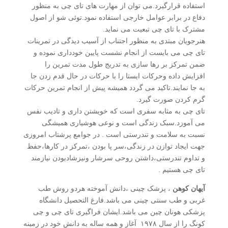
استفاده قرارگیرد.می توان از مهارت های تای چی به منظور
دفاع در برابر عوامل خارجی استفاده نمود.توئی شو از اصول
مشترک با تای چی تبعیت می نماید.
هنرجویان مبتدی به منظور اجتناب از آسیب دیدگی در تمرینات
تای چی می بایست از انجام نشست پایین خودداری نموده و
ضمن تمرکز بر رها سازی به تدریج طول مدت تمرین را
افزایش داده وحرکات ایستا را با حرکات در حال قدم زدن جا
به جا نمایند.تاکید می گردد همیشه پیش از انجام تمرین حرکات
گرم کردن صورت گیرد.
تای چی به مثابه سفری است که خویشتن داری و تادیب نفس
می آموزد.سبک زندگی است و نوعی هوشیاری همیشگی
نسبت به سلامت و تندرستی است . در جوامع پرشتاب امروزی
جهت ایجاد توازن در زندگی،سر پا بودن ،تمرکز در کارها،حفظ
و تداوم تندرستی،داشتن روحی سرشار ونیزشادبودن نیازمند
تای چی هستیم .
آیهان کوهن
، پزشک چینی ،دانش آموخته هردو روش طب
غربی و طب سنتی چینی می باشد.فارغ التحصیل دانشگاه
پزشکی هونان چین می باشد.ایشان فراگیری تای چی و چی
کونگ را از سال ۱۹۷۸ آغاز و همه ساله به دانش خود در زمینه