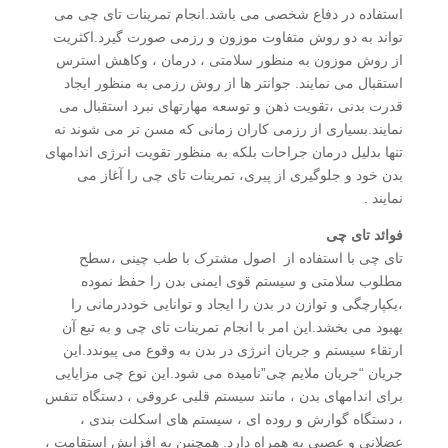
استفاده در دفاع شخصی می باشد.انجام تمرینات تای چی می
تواند به دو روش متفاوت موزون و رزمی صورت گیرد.اکثریت
از روش موزون به منظور سلامتی ، درمان ، وکاهش استرس
استقبال می نمایند. جوانتر ها از روش رزمی به منظور ایجاد
قدرت بدنی ،تقویت ذهن و توسعه مهارتهای نبرد استقبال می
نمایند.بسیاری از رزمی کاران زمانی که مسن تر می شوند نه
تنها بدلیل درمان جراحات بلکه به منظور تقویت انرژی اندامهای
بدن خود و جلوگیری از پیری، تمرینات تای چی را آغاز می
نمایند .
فوائد تای چی
تای چی با استفاده از اصول مشترک با طب چینی ،سطح
مطلوب سلامتی و سیستم قوی ایمنی بدن را حفظ نموده
،یکپارچگی و توازن در بدن را ایجاد و توانایی خوددرمانی را
بهبود می بخشد.این امر با انجام تمرینات تای چی و به تبع آن
ارتقاء سیستم و جریان انرژی در بدن به وقوع می پیوندد.این
جریان “جریان ملایم چی”نامیده می شود.این نوع چی مزایایی
برای اندامهای بدن ، مانند سیستم قلبی عروقی ، دستگاه تنفس
، دستگاه گوارش و روده ای ، سیستم های اسکلت بندی ،
عضلانی و عصبی به همراه دارد. همچنین به افزایش استقامت ،