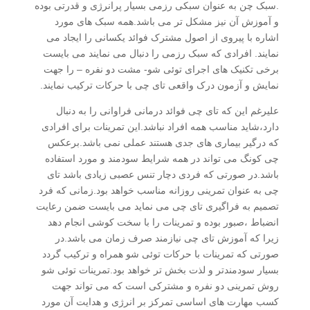
.سبک چن به عنوان سبکی رزمی بسیار پرانرژی و قدرتی بوده
و آموزش آن نیز مشکل تر می باشد.همه سبک های مورد
اشاره با پیروی از اصول مشترک فوائد یکسانی را ایجاد می
نمایند. افرادی که سبک رزمی را دنبال می نمایند می بایست
برخی تکنیک های اجرای توئی شو- مشت دو نفره – را جهت
نمایش و آزمون درک واقعی تای چی با حرکات ترکیب نمایند.
علیرغم این که تای چی فوائد درمانی فراوانی را به دنبال
دارد،شاید مناسب همه افراد نباشد.این تمرینات برای افرادی
که درگیر بیماری های جدی هستند عملی نمی باشد.برعکس
چی کونگ می تواند در همه شرایط سودمند و مورد استفاده
باشد.در صورتی که فردی دچار تنس عصبی زیادی باشد تای
چی به عنوان تمرینی روزانه مناسب خواهد بود.زمانی که فرد
تصمیم به فراگیری تای چی می نماید می بایست ضمن رعایت
انضباط ،صبور بوده و تمرینات را با سخت کوشی انجام دهد
زیرا که آموزش تای چی نیازمند صرف زمان می باشد.در
صورتی که تمرینات با حرکات توئی شو همراه و ترکیب گردد
بسیار سودمندتر و لذت بخش تر خواهد بود.تمرینات توئی شو
روش تمرینی دو نفره و مشترکی است که می تواند جهت
کسب مهارت های اساسی تمرکز بر انرژی و هدایت آن مورد