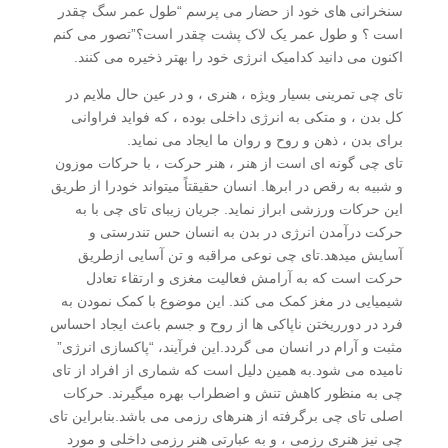
سنخرانی های خود از حضار می پرسم “طول عمر سگ چقدر
است ؟ و طول عمر یک لاک پشت چقدر است؟”تصور می کنم
اکنون می دانید کدامیک انرژی خود را بهتر ذخیره می کنند.
تای چی تمرینی بسیار ویژه ، هنری ، و در عین حال ملایم در
کل بدن ، و متکی به انرژی داخلی بوده ، که فواید فراوانی
برای بدن ، ذهن و روح و روان ما ایجاد می نماید.
تای چی گونه ای است از هنر ، هنر حرکت ، با حرکات موزون
و شبیه به رقص در ابرها. انسان حقیقتاً میتواند خودرا از طریق
این حرکات ورزشی ابراز نماید. جریان زیبای تای چی با به
حرکت درآمدن انرژی در بدن به انسان حس تندرستی و
آسایش میدهد.تای چی نوعی مراقبه و تن آسایی ازطریق
حرکت است که به آرامش فعالیت مغزی و ارتقاء تعادل
شیمیایی در مغز کمک می کند. این موضوع با کمک نمودن به
فرد در دورریختن ناپاکی ها از روح و جسم باعث ایجاد احساس
مثبت و آرام در انسان می گردد.این فرآیند، “پاکسازی انرژی”
نامیده می شود.به همین دلیل است که شماری از افراد از تای
چی به منظور کاهش تنش و اضطراب بهره میگیرند. حرکات
اصلی تای چی برگرفته از هنرهای رزمی می باشد.بنابراین تای
چی نیز هنری رزمی ، و به عبارتی هنر رزمی داخلی و مورد