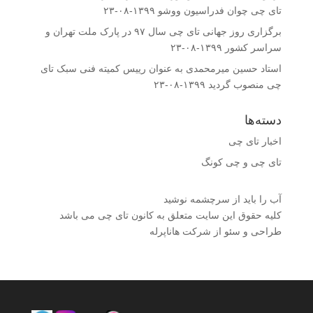
تای چی چوان فدراسیون ووشو
۱۳۹۹-۰۸-۲۳
برگزاری روز جهانی تای چی سال ۹۷ در پارک ملت تهران و
سراسر کشور
۱۳۹۹-۰۸-۲۳
استاد حسین میرمحمدى به عنوان رییس کمیته فنى سبک تای
چی منصوب گردید
۱۳۹۹-۰۸-۲۳
دسته‌ها
اخبار تای چی
تای چی و چی کونگ
آب را باید از سرچشمه نوشید
کلیه حقوق این سایت متعلق به کانون تای چی می باشد
طراحی و سئو از شرکت هاناپرله