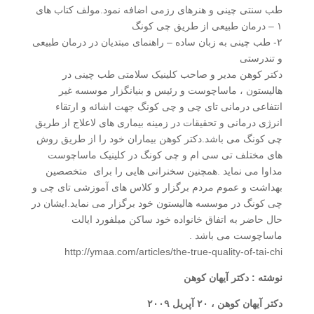
طب سنتی چینی و هنرهای رزمی اضافه نمود.مولف کتاب های
۱ – درمان طبیعی از طریق چی کونگ
۲- طب چینی به زبان ساده – راهنمای مبتدیان در درمان طبیعی
و تندرستی
دکتر کوهن مدیر و صاحب کلینیک سلامتی طب چینی در
هالیستون ، ماساچوست و رئیس و بنیانگزار موسسه غیر
انتفاعی درمانی تای چی و چی کونگ جهت اشائه و ارتقاء
انرژی درمانی و تحقیقات در زمینه بیماری های لاعلاج از طریق
چی کونگ می باشد.دکتر کوهن بیماران خود را از طریق روش
های مختلف تی سی ام و چی کونگ در کلینیک ماساچوست
مداوا می نماید .همچنین سخنرانی هایی را برای متخصصین
بهداشت و عموم مردم برگزار و کلاس های آموزشی تای چی و
چی کونگ در موسسه هالیستون خود برگزار می نماید.ایشان در
حال حاضر به اتفاق خانواده خود ساکن میلفورد ایالت
ماساچوست می باشد .
http://ymaa.com/articles/the-true-quality-of-tai-chi
نوشته : دکتر آیهان کوهن
دکتر آیهان کوهن ، ۲۰ آپریل ۲۰۰۹