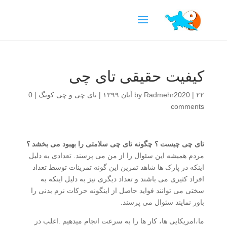
کیفیت حقیقی تای چی
۲۲ آبان ۱۳۹۹
|
Radmehr2020
by
|
تای چی و چی کونگ
|
0
comments
تای چی چیست ؟ چگونه تای چی سلامتی را بهبود می بخشد ؟
مردم همیشه این سئوال را از من می پرسند. تعدادی به دلیل
اینکه در پارک ها شاهد تمرین این گونه تمرینات توسط تعداد
افراد کثیری می باشند و تعداد دیگری نیز به دلیل اینکه به
سختی می توانند فواید حاصل از اینگونه حرکات نرم بدنی را
باور نمایند سئوال می پرسند.
ما،امریکایی ها، کار ها را به سرعت انجام میدهیم .اغلب در