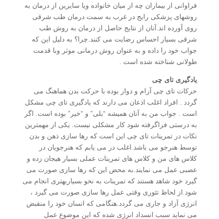
فراوانی از بیماران چه از میان خانواده ویا سایرین از درمان به
روشهای پزشکی رایج در غرب به سمت درمان طب شرقی
روی آورده اند.آنان از نتایج حاصل از درمان به روش طب
شرقی بسیار احساس رضایت می کنند.چرا؟ به دلیل این که
جواب خود را داده و به عنوان روش درمانی موثر وبا قدمت
طولانی شناخته شده است .
یادگیری تای چی
حرکات تای چی آرام و دوار بوده با حرکت بدن هماهنگ می
گردد . افراد اغلب اذعان می دارند که یادگیری تای چی مشکل
است . جواب من به آنان همیشه “بلی” و “خیر” بوده است. اگر
به درستی فراگرفته شود کار مشکلی نیست. یکی از مهمترین
نکات در تمرینات تای چی این است که رها سازی ذهن و بدن
توسط هنرجو می باشد.اغلب در می یابم که هنرجویان در
کلاس های من و کلاس های تمرینات عملی بسیار هیجان زده و
عصبی عمل می نمایند.به محض این که رها سازی صورت می
گیرد خود شاهد هستند که تمرینات به نحو بسیاربهتری انجام می
شود.از لحاظ تئوری وقتی عمل رها سازی صورت می گیرد ،
انرژی آزاد و جاری می گردد.هنگامی که انسان خود را منقبض
می نماید سبب انسداد انرژی شده که این موضوع عمل