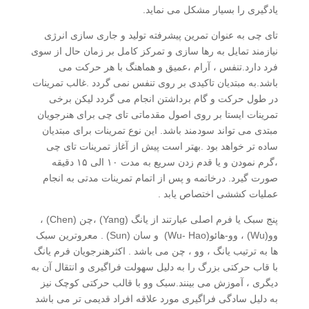
یادگیری را بسیار مشکل می نماید.
تای چی به عنوان تمرین پیشرفته تولید و جاری سازی انرژی
نیازمند تمایل به رها سازی و تمرکز کامل بر زمان حال از سوی
فرد دارد.تنفس ، آرام ،عمیق و هماهنگ با هر حرکت می
باشد.به مبتدیان تاکیدی بر روی تنفس نمی گردد .غالب تمرینات
در طول حرکت و گام برداشتن انجام می گردد لیکن برخی
تمرینات ایستا بر روی اصول مقدماتی تای چی برای هنرجویان
مبتدی می تواند سودمند باشد. این نوع تمرینات برای مبتدیان
ساده تر خواهد بود .بهتر است پیش از آغاز تمرینات تای چی
،گرم نمودن و یا قدم زدن سریع به مدت ۱۰ الی ۱۵ دقیقه
صورت گیرد. درخاتمه و پس از اتمام تمرینات مدتی به انجام
عملیات کششی اختصاص یابد .
پنج سبک یا فرم اصلی عبارتند از یانگ (Yang) ،چن (Chen) ،
وو(Wu) ، وو-هائو(Wu- Hao) و سان (Sun) . معروترین سبک
ها به ترتیب یانگ ، وو ، چن می باشد . اکثرهنرجویان فرم یانگ
با قاب حرکتی بزرگ را به دلیل سهولت فراگیری و انتقال آن به
دیگری ، آموزش می بینند.سبک وو با قالب حرکتی کوچک نیز
به دلیل سادگی فراگیری مورد علاقه افراد قدیمی تر می باشد