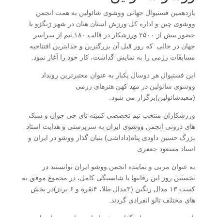
یازدهمین فستیوال جهانی ووشوی شائولین به همت انجمن
ووشوی چین و اداره کل ورزش استان هنان در شهر ژنگژو با
حضور بیش از ۲۵۰۰ ورزشکار در قالب ۱۸۰ تیم از سراسر
جهان در حالی که روز قبل آن بزرگترین و جذابترین افتتاحیه
مسابقات رزمی را به نمایش گذاشت، کار خود را آغاز نمود.
این فستیوال هر دوسال یکبار به عنوان معتبرترین رویداد
ووشوی شائولین در مهد کهن هنرهای رزمی
(معبدشائولین)برگزار می شود.
ورزشکاران منتخب تیم تخصصی کمیته تای چی چوان و سبک
های درونی انجمن ووشوی ایران به سرپرستی و هدایت استاد
بزرگ حسین داودی پناه(داداشی) بنیان گذار ووشو در ایران و
استاد مسعود جعفری
به عنوان مربی و نماینده انجمن ووشو ایران توانستند در
نخستین روز این رقابتها با شایستگی کامل، در مجموع موفق به
کسب ۱۳ مدال رنگین (۳مدال طلا، ۴نقره و ۶ برنز)در بخش
های مختلف تالو انفرادی گردند.