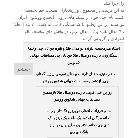
را اجرا کنند.
به این ترتیب در مجموع ، ورزشکاران منتخب تیم تخصصی
کمیته تای چی چوان و سبک های درونی انجمن ووشوی ایران
توانستند در این رقابتها با شایستگی کامل به کسب ۷ مدال طلا
، ۷ مدال نقره و ۱۲ مدال برنز، در بخش های مختلف تالو
انفرادی و گروهی گردند.
استاد میرمحمدی دارنده دو مدال طلا و نقره چن تای چی و نیما
سیگارودی دارنده دو مدال طلا چن تای چی مسابقات جهانی
شائولین
خانم منیژه جانباز دارنده دو مدال نقره و برنز یانگ تای
چی یازدهمین مسابقات جهانی شائوین ووشو
روژین علی کرمی دارنده دو مدال طلا یازدهمین
مسابقات جهانی شائوین ووشو
خانم فرزانه حافظی دو برنز یانگ تای چی –
خانم مژگان لولاور یک طلا و یک برنز یانگ
تای چی- خانم دکتر پریسا پهلوان دو برنز
یانگ تای چی