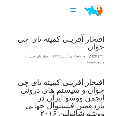
افتخار آفرینی کمیته تای چی
چوان
۲۲ آبان ۱۳۹۹
|
Radmehr2020
by
|
اخبار تای چی
|
0
comments
افتخار آفرینی کمیته تای چی
چوان و سیستم های درونی
انجمن ووشو ایران در
یازدهمین فستیوال جهانی
ووشو شائولین ۲۰۱۶