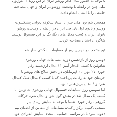
با توجه به حضور بنیان گذار ووشو ایران در این رویداد، تلوزیون
ملی چین در رابطه با وضعیت ووشو در ایران و جهان مصاحبه
جامعی را با ایشان انجام دادند.
همچنین تلوزیون ملی چین با استاد شکوفه دیوانی پیشکسوت
ووشو و بانوی اول تای چی ایران در رابطه با وضعیت ووشو
بانوان ایران و کسب مدال های رنگارنگ در این فستیوال توسط
شاگردان ایشان مصاحبه کردند.
تیم منتخب در دومین روز از مسابقات شگفتی ساز شد.
دومین روز از یازدهمین دوره مسابقات جهانی ووشوی
شائولین با کسب افتخار آمیز ۱۱ مدال ارزشمند رقم
خورد. ۲۷ مهر ماه قهرمانان، در بخش سلاح های ووشو با
حریفان خود به رقابت پرداختند که با کسب ۳ مدال طلا، ۲مدال
نقره و ۶ مدال برنز همراه بود.
اما سومین روز مسابقات فستیوال جهانی ووشوی شائولین با
کسب یک مدال طلا در بخش گون شو و مدال نقره حرکات
گروهی، رقم خورد. ضمنا با توجه به نمایش زیبای تیم
منتخب ،کمیته برگزار کننده مسابقات از سه تن از اعضای تیم
دعوت نمود تا در مراسم اختتامیه ، مجددا نمایش انفرادی خود