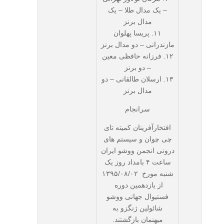
– یک مدال طلا – یک
مدال برنز
۱۱. پریسا پهلوان
مازندرانی – دو مدال برنز
۱۲. فرزانه حافظی معین
– دو برنز
۱۳. ارسلان طالقانی – دو
مدال برنز
سرانجام
افتخارآفرینان کمیته تای
چی چوان و سیستم های
درونی انجمن ووشو ایران
ساعت ۴ بامداد روز یک
شنبه مورخ ۱۳۹۵/۰۸/۰۲
از یازدهمین دوره
فستیوال جهانی ووشو
شائولین ژنگزو به
میهنمان بازگشتند.