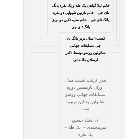
خانم لیلا گیاهی یک طلا و یک نقره یانگ
تای چی – خانم نازنین شیوایی دو نقره
یانگ تای چی – خانم سایه تکین دو برنز
یانگ تای چی
کسب۲ مدال برنز یانگ تای
چی مسابقات جهانی
شائولین ووشو توسط دکتر
ارسلان طالقانی
بدین ترتیب لیست مدال
آوران یازدهمین دوره
مسابقات جهانی ووشو
شائولین به این ترتیب
است:
۱. استاد حسین
میرمحمدی – یک طلا –
یک نقره