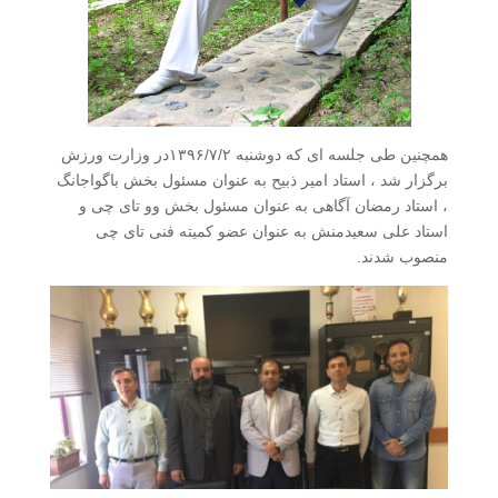
همچنین طى جلسه اى که دوشنبه ۱۳۹۶/۷/۲در وزارت ورزش
برگزار شد ، استاد امیر ذبیح به عنوان مسئول بخش باگواجانگ
، استاد رمضان آگاهى به عنوان مسئول بخش وو تاى چى و
استاد على سعیدمنش به عنوان عضو کمیته فنى تاى چى
منصوب شدند.